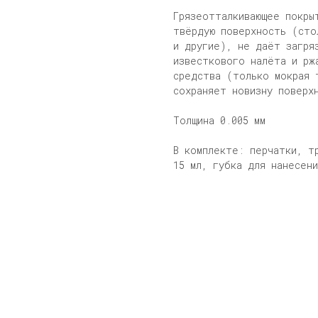
Грязеотталкивающее покры
твёрдую поверхность (сто
и другие), не даёт загря
известкового налёта и рж
средства (только мокрая 
сохраняет новизну поверх
Толщина 0.005 мм
В комплекте: перчатки, т
15 мл, губка для нанесени