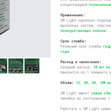
концентрацией
полисилаза
Применение:
QM Light идеально подхо
выхлопных систем, пласти
полиуретановых плёнок
Срок службы:
Реальный срок службы
гид
года
Расход и нанесение:
Средний расход:
10 мл на
Наносится по 1 элементу 
Объём:
15, 30, 50, 100 м
QM Light имеет
самую сба
линейке из соотношения с
Работать с QM Light немн