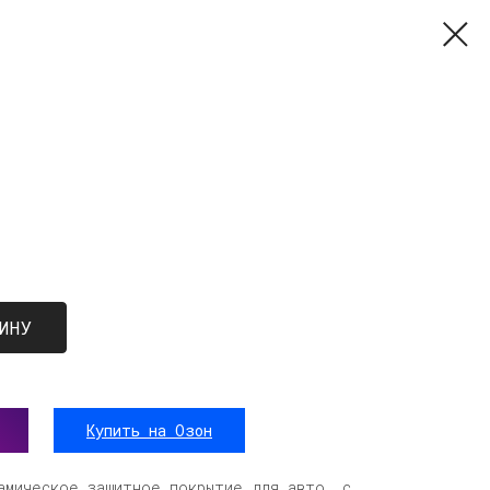
ИНУ
Купить на Озон
амическое защитное покрытие для авто, с