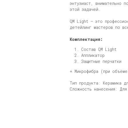
энтузиаст, внимательно п
этой задачей.
QM Light — это профессио
детейлинг мастеров по вс
Комплектация:
Состав QM Light
Аппликатор
Защитные перчатки
+ Микрофибра (при объёме
Тип продукта: Керамика д
Сложность нанесения: Для