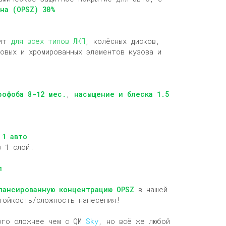
на (OPSZ) 30%
дит
для всех типов ЛКП
, колёсных дисков,
ковых и хромированных элементов кузова и
рофоба 8-12 мес.
,
насыщение и блеска 1.5
 1 авто
в 1 слой.
л
лансированную концентрацию OPSZ
в нашей
тойкость/сложность нанесения!
ого сложнее чем с QM
Sky
, но всё же любой