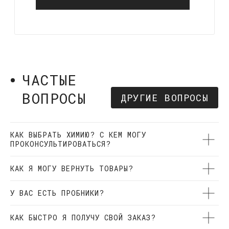
Оригинальная косметика мировых брендов
в наличии и под заказ
ООО Кварц Мастер
ОГРН 1177847080234
ИНН 7842129181
КАК ВЫБРАТЬ ХИМИЮ? С КЕМ МОГУ
КАТАЛОГ
ИНФОРМАЦИЯ
ПРОКОНСУЛЬТИРОВАТЬСЯ?
Для ЛКП
О нас
Для плёнок
Акции
КАК Я МОГУ ВЕРНУТЬ ТОВАРЫ?
Для стёкол
Доставка и оплата
Для дисков
Частые вопросы
У ВАС ЕСТЬ ПРОБНИКИ?
Наборы
Отзывы
Пропитки
Контакты
КАК БЫСТРО Я ПОЛУЧУ СВОЙ ЗАКАЗ?
Быстрая керамика