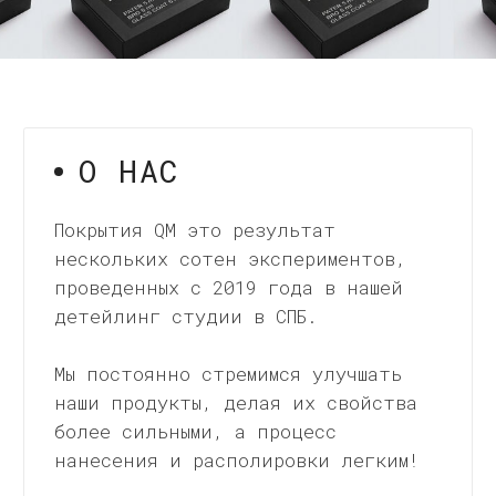
наши продукты, делая их свойства
более сильными, а процесс
нанесения и располировки легким!
МЫ ПРАКТИКУЮЩИЕ
ДЕТЕЙЛИНГ МАСТЕРА
Руководители нашей компании
с 2009 года занимаются
защитными покрытиями и
услугами по их нанесению
ПОМОЩЬ С ВЫБОРОМ
Наши эксперты всегда готовы
помочь вам с выбором,
предложить советы
и рекомендации.
ПОДРОБНЕЕ О КОМПАНИИ