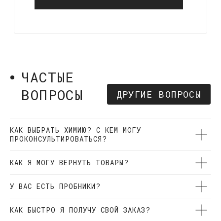
Оригинальная косметика мировых брендов
в наличии и под заказ
ООО Кварц Мастер
ОГРН 1177847080234
ИНН 7842129181
КАК ВЫБРАТЬ ХИМИЮ? С КЕМ МОГУ
КАТАЛОГ
ИНФОРМАЦИЯ
ПРОКОНСУЛЬТИРОВАТЬСЯ?
Для ЛКП
О нас
Для плёнок
Акции
КАК Я МОГУ ВЕРНУТЬ ТОВАРЫ?
Для стёкол
Доставка и оплата
Для дисков
Частые вопросы
У ВАС ЕСТЬ ПРОБНИКИ?
Наборы
Отзывы
Пропитки
Контакты
КАК БЫСТРО Я ПОЛУЧУ СВОЙ ЗАКАЗ?
Быстрая керамика