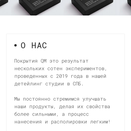
наши продукты, делая их свойства
более сильными, а процесс
нанесения и располировки легким!
МЫ ПРАКТИКУЮЩИЕ
ДЕТЕЙЛИНГ МАСТЕРА
Руководители нашей компании
с 2009 года занимаются
защитными покрытиями и
услугами по их нанесению
ПОМОЩЬ С ВЫБОРОМ
Наши эксперты всегда готовы
помочь вам с выбором,
предложить советы
и рекомендации.
ПОДРОБНЕЕ О КОМПАНИИ