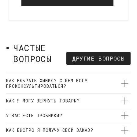
Оригинальная косметика мировых брендов
в наличии и под заказ
ООО Кварц Мастер
ОГРН 1177847080234
ИНН 7842129181
КАК ВЫБРАТЬ ХИМИЮ? С КЕМ МОГУ
КАТАЛОГ
ИНФОРМАЦИЯ
ПРОКОНСУЛЬТИРОВАТЬСЯ?
Для ЛКП
О нас
Для плёнок
Акции
КАК Я МОГУ ВЕРНУТЬ ТОВАРЫ?
Для стёкол
Доставка и оплата
Для дисков
Частые вопросы
У ВАС ЕСТЬ ПРОБНИКИ?
Наборы
Отзывы
Пропитки
Контакты
КАК БЫСТРО Я ПОЛУЧУ СВОЙ ЗАКАЗ?
Быстрая керамика