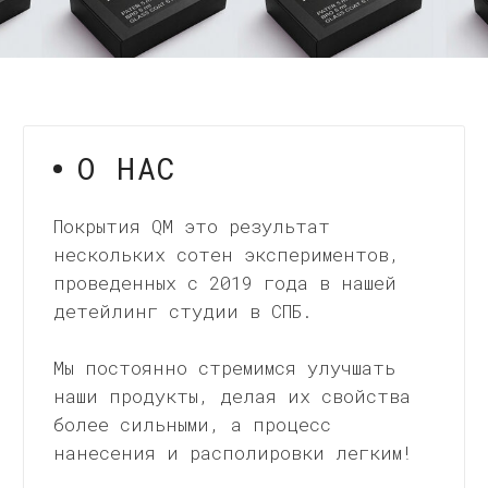
наши продукты, делая их свойства
более сильными, а процесс
нанесения и располировки легким!
МЫ ПРАКТИКУЮЩИЕ
ДЕТЕЙЛИНГ МАСТЕРА
Руководители нашей компании
с 2009 года занимаются
защитными покрытиями и
услугами по их нанесению
ПОМОЩЬ С ВЫБОРОМ
Наши эксперты всегда готовы
помочь вам с выбором,
предложить советы
и рекомендации.
ПОДРОБНЕЕ О КОМПАНИИ